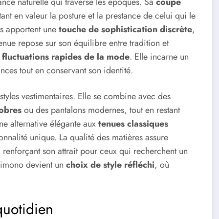
ce naturelle qui traverse les époques. Sa
coupe
nt en valeur la posture et la prestance de celui qui le
nés apportent une
touche de sophistication discrète
,
nue repose sur son équilibre entre tradition et
s
fluctuations rapides de la mode
. Elle incarne un
ances tout en conservant son identité.
 styles vestimentaires. Elle se combine avec des
sobres
ou des pantalons modernes, tout en restant
une alternative élégante aux
tenues classiques
onnalité unique. La qualité des matières assure
renforçant son attrait pour ceux qui recherchent un
n kimono devient un
choix de style réfléchi
, où
quotidien