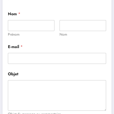
Nom
*
Prénom
Nom
E-mail
*
*
Objet
o
u