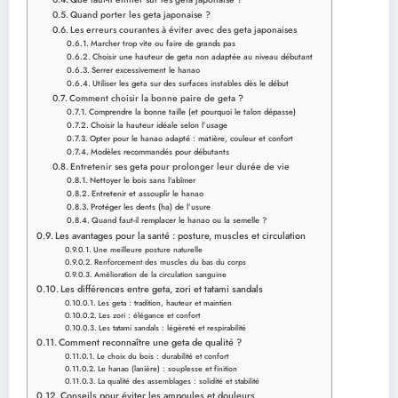
Quand porter les geta japonaise ?
Les erreurs courantes à éviter avec des geta japonaises
Marcher trop vite ou faire de grands pas
Choisir une hauteur de geta non adaptée au niveau débutant
Serrer excessivement le hanao
Utiliser les geta sur des surfaces instables dès le début
Comment choisir la bonne paire de geta ?
Comprendre la bonne taille (et pourquoi le talon dépasse)
Choisir la hauteur idéale selon l’usage
Opter pour le hanao adapté : matière, couleur et confort
Modèles recommandés pour débutants
Entretenir ses geta pour prolonger leur durée de vie
Nettoyer le bois sans l’abîmer
Entretenir et assouplir le hanao
Protéger les dents (ha) de l’usure
Quand faut-il remplacer le hanao ou la semelle ?
Les avantages pour la santé : posture, muscles et circulation
Une meilleure posture naturelle
Renforcement des muscles du bas du corps
Amélioration de la circulation sanguine
Les différences entre geta, zori et tatami sandals
Les geta : tradition, hauteur et maintien
Les zori : élégance et confort
Les tatami sandals : légèreté et respirabilité
Comment reconnaître une geta de qualité ?
Le choix du bois : durabilité et confort
Le hanao (lanière) : souplesse et finition
La qualité des assemblages : solidité et stabilité
Conseils pour éviter les ampoules et douleurs