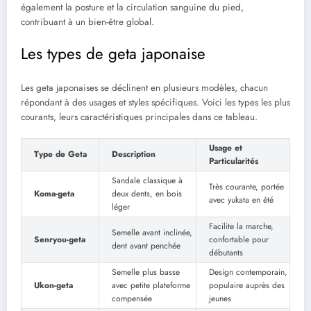
également la posture et la circulation sanguine du pied,
contribuant à un bien-être global.
Les types de geta japonaise
Les geta japonaises se déclinent en plusieurs modèles, chacun
répondant à des usages et styles spécifiques. Voici les types les plus
courants, leurs caractéristiques principales dans ce tableau.
Usage et
Type de Geta
Description
Particularités
Sandale classique à
Très courante, portée
Koma-geta
deux dents, en bois
avec yukata en été
léger
Facilite la marche,
Semelle avant inclinée,
Senryou-geta
confortable pour
dent avant penchée
débutants
Semelle plus basse
Design contemporain,
Ukon-geta
avec petite plateforme
populaire auprès des
compensée
jeunes