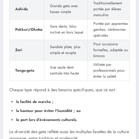
Traditionnellement
Grande geta avec
Ashi-da
portée par élèves
hanao simple
masculins
Portée par apprenties
Sans dents, bloc
Pokkuri/Okobo
geishas, cérémonies
incliné en bois laqué
spéciales
Pour occasions
Sandale plate, plus
Zori
formelles, adaptée au
simple et souple
kimono
Utilisée par
Une seule dent
Tengu-geta
professionnels pour
centrale très haute
éviter la saleté
Chaque type répond à des besoins spécifiques, que ce soit :
la facilité de marche ;
la hauteur pour éviter l’humidité ; ou
le port lors d’événements culturels.
La diversité des geta reflète aussi les multiples facettes de la culture
japonaise, entre tradition et modernité.