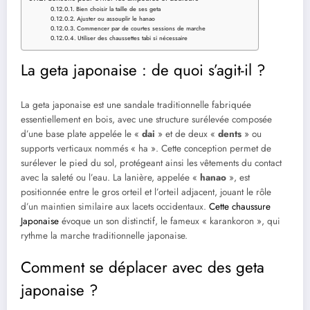
Bien choisir la taille de ses geta
Ajuster ou assouplir le hanao
Commencer par de courtes sessions de marche
Utiliser des chaussettes tabi si nécessaire
La geta japonaise : de quoi s’agit-il ?
La geta japonaise est une sandale traditionnelle fabriquée
essentiellement en bois, avec une structure surélevée composée
d’une base plate appelée le «
dai
» et de deux «
dents
» ou
supports verticaux nommés « ha ». Cette conception permet de
surélever le pied du sol, protégeant ainsi les vêtements du contact
avec la saleté ou l’eau. La lanière, appelée «
hanao
», est
positionnée entre le gros orteil et l’orteil adjacent, jouant le rôle
d’un maintien similaire aux lacets occidentaux.
Cette chaussure
Japonaise
évoque un son distinctif, le fameux « karankoron », qui
rythme la marche traditionnelle japonaise.
Comment se déplacer avec des geta
japonaise ?